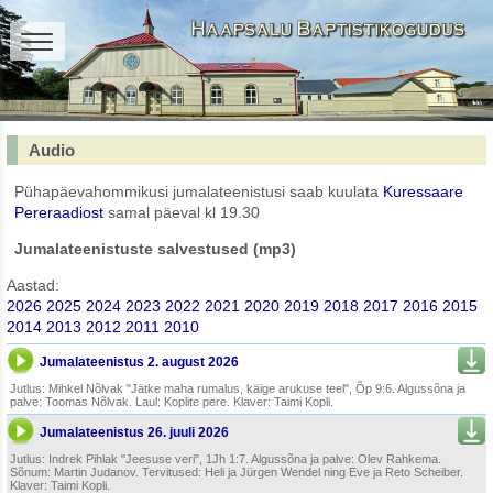
Audio
Pühapäevahommikusi jumalateenistusi saab kuulata
Kuressaare
Pereraadiost
samal päeval kl 19.30
Jumalateenistuste salvestused (mp3)
Aastad:
2026
2025
2024
2023
2022
2021
2020
2019
2018
2017
2016
2015
2014
2013
2012
2011
2010
Jumalateenistus 2. august 2026
Jutlus: Mihkel Nõlvak "Jätke maha rumalus, käige arukuse teel", Õp 9:6. Algussõna ja
palve: Toomas Nõlvak. Laul: Koplite pere. Klaver: Taimi Kopli.
Jumalateenistus 26. juuli 2026
Jutlus: Indrek Pihlak "Jeesuse veri", 1Jh 1:7. Algussõna ja palve: Olev Rahkema.
Sõnum: Martin Judanov. Tervitused: Heli ja Jürgen Wendel ning Eve ja Reto Scheiber.
Klaver: Taimi Kopli.