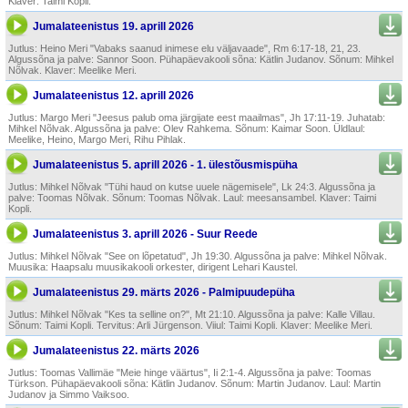
Klaver: Taimi Kopli.
Jumalateenistus 19. aprill 2026
Jutlus: Heino Meri "Vabaks saanud inimese elu väljavaade", Rm 6:17-18, 21, 23.
Algussõna ja palve: Sannor Soon. Pühapäevakooli sõna: Kätlin Judanov. Sõnum: Mihkel
Nõlvak. Klaver: Meelike Meri.
Jumalateenistus 12. aprill 2026
Jutlus: Margo Meri "Jee­sus palub oma järgijate eest maailmas", Jh 17:11-19. Juhatab:
Mihkel Nõlvak. Algussõna ja palve: Olev Rahkema. Sõnum: Kaimar Soon. Üldlaul:
Meelike, Heino, Margo Meri, Rihu Pihlak.
Jumalateenistus 5. aprill 2026 - 1. ülestõusmispüha
Jutlus: Mihkel Nõlvak "Tühi haud on kutse uuele nägemisele", Lk 24:3. Algussõna ja
palve: Toomas Nõlvak. Sõnum: Toomas Nõlvak. Laul: meesansambel. Klaver: Taimi
Kopli.
Jumalateenistus 3. aprill 2026 - Suur Reede
Jutlus: Mihkel Nõlvak "See on lõpetatud", Jh 19:30. Algussõna ja palve: Mihkel Nõlvak.
Muusika: Haapsalu muusikakooli orkester, dirigent Lehari Kaustel.
Jumalateenistus 29. märts 2026 - Palmipuudepüha
Jutlus: Mihkel Nõlvak "Kes ta selline on?", Mt 21:10. Algussõna ja palve: Kalle Villau.
Sõnum: Taimi Kopli. Tervitus: Arli Jürgenson. Viiul: Taimi Kopli. Klaver: Meelike Meri.
Jumalateenistus 22. märts 2026
Jutlus: Toomas Vallimäe "Meie hinge väärtus", Ii 2:1-4. Algussõna ja palve: Toomas
Türkson. Pühapäevakooli sõna: Kätlin Judanov. Sõnum: Martin Judanov. Laul: Martin
Judanov ja Simmo Vaiksoo.