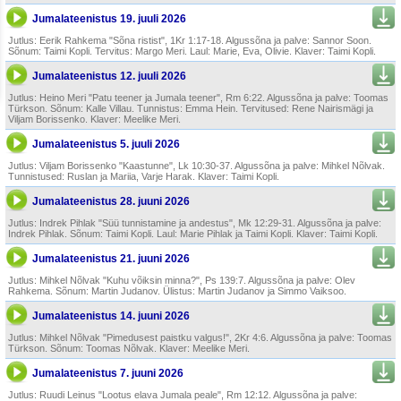
Jumalateenistus 19. juuli 2026
Jutlus: Eerik Rahkema "Sõna ristist", 1Kr 1:17-18. Algussõna ja palve: Sannor Soon.
Sõnum: Taimi Kopli. Tervitus: Margo Meri. Laul: Marie, Eva, Olivie. Klaver: Taimi Kopli.
Jumalateenistus 12. juuli 2026
Jutlus: Heino Meri "Patu teener ja Jumala teener", Rm 6:22. Algussõna ja palve: Toomas
Türkson. Sõnum: Kalle Villau. Tunnistus: Emma Hein. Tervitused: Rene Nairismägi ja
Viljam Borissenko. Klaver: Meelike Meri.
Jumalateenistus 5. juuli 2026
Jutlus: Viljam Borissenko "Kaastunne", Lk 10:30-37. Algussõna ja palve: Mihkel Nõlvak.
Tunnistused: Ruslan ja Mariia, Varje Harak. Klaver: Taimi Kopli.
Jumalateenistus 28. juuni 2026
Jutlus: Indrek Pihlak "Süü tunnistamine ja andestus", Mk 12:29-31. Algussõna ja palve:
Indrek Pihlak. Sõnum: Taimi Kopli. Laul: Marie Pihlak ja Taimi Kopli. Klaver: Taimi Kopli.
Jumalateenistus 21. juuni 2026
Jutlus: Mihkel Nõlvak "Kuhu võiksin minna?", Ps 139:7. Algussõna ja palve: Olev
Rahkema. Sõnum: Martin Judanov. Ülistus: Martin Judanov ja Simmo Vaiksoo.
Jumalateenistus 14. juuni 2026
Jutlus: Mihkel Nõlvak "Pimedusest paistku valgus!", 2Kr 4:6. Algussõna ja palve: Toomas
Türkson. Sõnum: Toomas Nõlvak. Klaver: Meelike Meri.
Jumalateenistus 7. juuni 2026
Jutlus: Ruudi Leinus "Lootus elava Jumala peale", Rm 12:12. Algussõna ja palve: