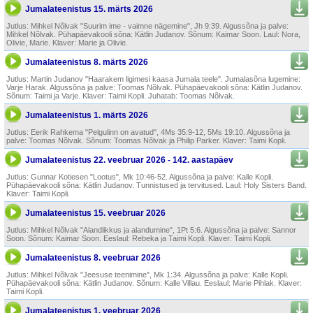
Jumalateenistus 15. märts 2026
Jutlus: Mihkel Nõlvak "Suurim ime - vaimne nägemine", Jh 9:39. Algussõna ja palve:
Mihkel Nõlvak. Pühapäevakooli sõna: Kätlin Judanov. Sõnum: Kaimar Soon. Laul: Nora,
Olivie, Marie. Klaver: Marie ja Olivie.
Jumalateenistus 8. märts 2026
Jutlus: Martin Judanov "Haara­kem ligimesi kaasa Jumala teele". Jumalasõna lugemine:
Varje Harak. Algussõna ja palve: Toomas Nõlvak. Pühapäevakooli sõna: Kätlin Judanov.
Sõnum: Taimi ja Varje. Klaver: Taimi Kopli. Juhatab: Toomas Nõlvak.
Jumalateenistus 1. märts 2026
Jutlus: Eerik Rahkema "Pelgu­linn on avatud", 4Ms 35:9-12, 5Ms 19:10. Algussõna ja
palve: Toomas Nõlvak. Sõnum: Toomas Nõlvak ja Philip Parker. Klaver: Taimi Kopli.
Jumalateenistus 22. veebruar 2026 - 142. aastapäev
Jutlus: Gunnar Kotiesen "Lootus", Mk 10:46-52. Algussõna ja palve: Kalle Kopli.
Pühapäevakooli sõna: Kätlin Judanov. Tunnistused ja tervitused. Laul: Holy Sisters Band.
Klaver: Taimi Kopli.
Jumalateenistus 15. veebruar 2026
Jutlus: Mihkel Nõlvak "Aland­likkus ja alandumine", 1Pt 5:6. Algussõna ja palve: Sannor
Soon. Sõnum: Kaimar Soon. Eeslaul: Rebeka ja Taimi Kopli. Klaver: Taimi Kopli.
Jumalateenistus 8. veebruar 2026
Jutlus: Mihkel Nõlvak "Jeesuse teenimine", Mk 1:34. Algussõna ja palve: Kalle Kopli.
Pühapäevakooli sõna: Kätlin Judanov. Sõnum: Kalle Villau. Eeslaul: Marie Pihlak. Klaver:
Taimi Kopli.
Jumalateenistus 1. veebruar 2026