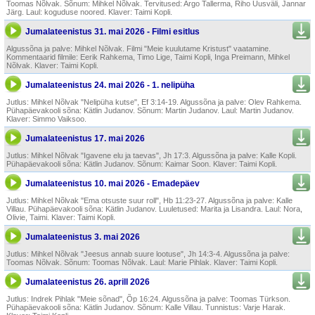
Toomas Nõlvak. Sõnum: Mihkel Nõlvak. Tervitused: Argo Tallerma, Riho Uusväli, Jannar
Järg. Laul: koguduse noored. Klaver: Taimi Kopli.
Jumalateenistus 31. mai 2026 - Filmi esitlus
Algussõna ja palve: Mihkel Nõlvak. Filmi "Meie kuulutame Kristust" vaatamine.
Kommentaarid filmile: Eerik Rahkema, Timo Lige, Taimi Kopli, Inga Preimann, Mihkel
Nõlvak. Klaver: Taimi Kopli.
Jumalateenistus 24. mai 2026 - 1. nelipüha
Jutlus: Mihkel Nõlvak "Nelipüha kutse", Ef 3:14-19. Algussõna ja palve: Olev Rahkema.
Pühapäevakooli sõna: Kätlin Judanov. Sõnum: Martin Judanov. Laul: Martin Judanov.
Klaver: Simmo Vaiksoo.
Jumalateenistus 17. mai 2026
Jutlus: Mihkel Nõlvak "Igavene elu ja taevas", Jh 17:3. Algussõna ja palve: Kalle Kopli.
Pühapäevakooli sõna: Kätlin Judanov. Sõnum: Kaimar Soon. Klaver: Taimi Kopli.
Jumalateenistus 10. mai 2026 - Emadepäev
Jutlus: Mihkel Nõlvak "Ema otsuste suur roll", Hb 11:23-27. Algussõna ja palve: Kalle
Villau. Pühapäevakooli sõna: Kätlin Judanov. Luuletused: Marita ja Lisandra. Laul: Nora,
Olivie, Taimi. Klaver: Taimi Kopli.
Jumalateenistus 3. mai 2026
Jutlus: Mihkel Nõlvak "Jeesus annab suure lootuse", Jh 14:3-4. Algussõna ja palve:
Toomas Nõlvak. Sõnum: Toomas Nõlvak. Laul: Marie Pihlak. Klaver: Taimi Kopli.
Jumalateenistus 26. aprill 2026
Jutlus: Indrek Pihlak "Meie sõnad", Õp 16:24. Algussõna ja palve: Toomas Türkson.
Pühapäevakooli sõna: Kätlin Judanov. Sõnum: Kalle Villau. Tunnistus: Varje Harak.